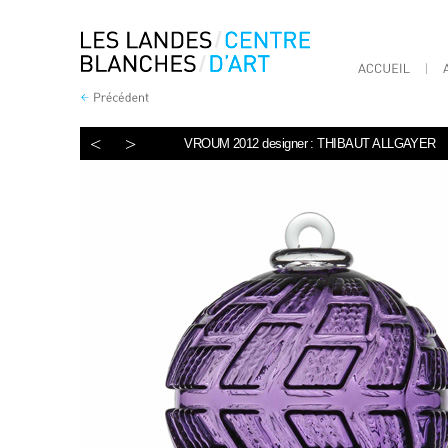
<
>
VROUM 2012 designer : THIBAUT ALLGAYER